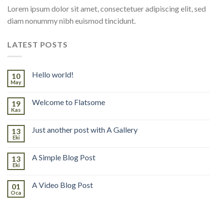
Lorem ipsum dolor sit amet, consectetuer adipiscing elit, sed
diam nonummy nibh euismod tincidunt.
LATEST POSTS
Hello world!
10
May
Welcome to Flatsome
19
Kas
Just another post with A Gallery
13
Eki
A Simple Blog Post
13
Eki
A Video Blog Post
01
Oca