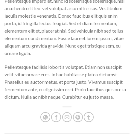
Pellentesque imperdiet, nunc id scelerisque scelerisque, nisi
arcu hendrerit leo, vel volutpat arcu mi in risus. Vestibulum
iaculis molestie venenatis. Donec faucibus elit quis enim
porta, id fringilla lectus feugiat. Sed et diam fermentum,
elementum elit et, placerat nisi. Sed vehicula nibh sed tellus
elementum condimentum. Fusce laoreet lorem ipsum, vitae
aliquam arcu gravida gravida. Nunc eget tristique sem, eu
ornare ligula.
Pellentesque facilisis lobortis volutpat. Etiam non suscipit
velit, vitae ornare eros. In hac habitasse platea dictumst.
Phasellus eu auctor metus, et porta justo. Vivamus suscipit
fermentum ante, eu dignissim orci. Proin faucibus quis orci a
dictum. Nulla ac nibh neque. Curabitur eu justo massa.