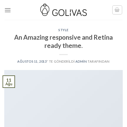
Skip
to
content
STYLE
An Amazing responsive and Retina
ready theme.
AĞUSTOS 11, 2013
’' TE GÖNDERILDI
ADMIN
TARAFINDAN
11
Ağu