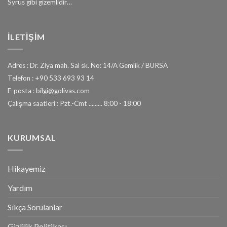
Syrus gibi gizemlidir…
İLETİŞİM
Adres : Dr. Ziya mah. Sal sk. No: 14/A Gemlik / BURSA
Telefon : +90 533 693 93 14
E-posta : bilgi@golivas.com
Çalışma saatleri : Pzt.-Cmt ......... 8:00 - 18:00
KURUMSAL
Hikayemiz
Yardım
Sıkça Sorulanlar
Gizlilik Politikası