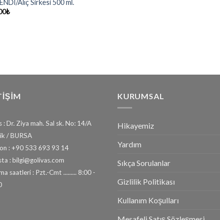
NDİ/Alıç Sirkesi 500 ml.
00
₺
TİŞİM
KURUMSAL
 : Dr. Ziya mah. Sal sk. No: 14/A
Hikayemiz
ik / BURSA
Yardım
fon : +90 533 693 93 14
ta : bilgi@golivas.com
Sıkça Sorulanlar
a saatleri : Pzt.-Cmt ......... 8:00 -
Gizlilik Politikası
0
Kullanım Koşulları
Mesafeli Satış Sözleşmesi