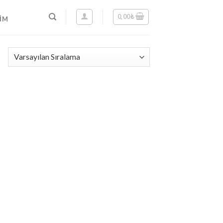
0,00
₺
ŞIM