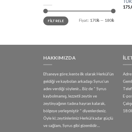
TÜKE
175,
En
En
Fiyat:
170₺
—
180₺
FILTRELE
düşük
yüksek
fiyat
fiyat
HAKKIMIZDA
İLE
Efsaneye göre; kente ilk olarak Herkül’ün
Adres
geldiği ve kaybolan arkadaşı Syrus’un
Geml
adını verdiği söylenir... Biz de “ Syrus
Tele
kaybolmamış, lezzetli zeytin ve
E-pos
zeytinyağının tadına hayran kalarak,
Çalışm
bölgeye yerleşmiştir “ diyenlerdeniz.
18:0
Öyle ki; zeytinlerimiz Herkül kadar güçlü
ve sağlam, Syrus gibi gizemlidir…