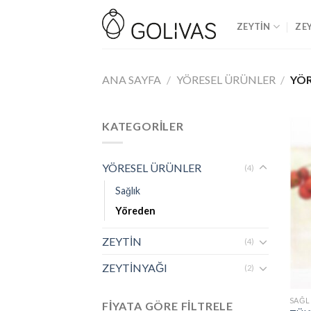
Skip
to
ZEYTİN
ZE
content
ANA SAYFA
/
YÖRESEL ÜRÜNLER
/
YÖ
KATEGORİLER
YÖRESEL ÜRÜNLER
(4)
Sağlık
Yöreden
ZEYTİN
(4)
ZEYTİNYAĞI
(2)
SAĞL
FIYATA GÖRE FILTRELE