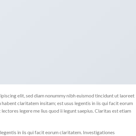
ipiscing elit, sed diam nonummy nibh euismod tincidunt ut laoreet
abent claritatem insitam; est usus legentis in iis qui facit eorum
ectores legere me lius quod ii legunt saepius. Claritas est etiam
egentis in iis qui facit eorum claritatem. Investigationes