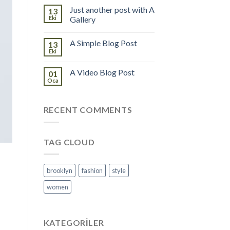
Just another post with A
13
Eki
Gallery
A Simple Blog Post
13
Eki
A Video Blog Post
01
Oca
RECENT COMMENTS
TAG CLOUD
brooklyn
fashion
style
women
KATEGORILER