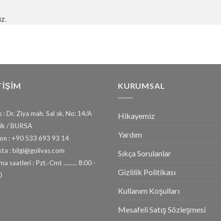
ız
.
TİŞİM
KURUMSAL
 : Dr. Ziya mah. Sal sk. No: 14/A
Hikayemiz
ik / BURSA
Yardım
fon : +90 533 693 93 14
ta : bilgi@golivas.com
Sıkça Sorulanlar
a saatleri : Pzt.-Cmt ......... 8:00 -
Gizlilik Politikası
0
Kullanım Koşulları
Mesafeli Satış Sözleşmesi