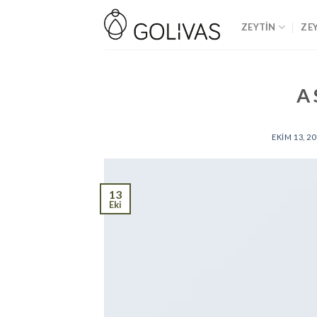
Skip
to
ZEYTİN
ZE
content
A 
EKIM 13, 2
13
Eki