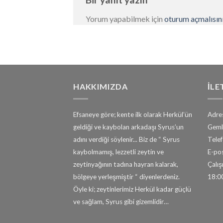
Yorum yapabilmek için
oturum açmalısın
HAKKIMIZDA
İLE
Efsaneye göre; kente ilk olarak Herkül’ün
Adres
geldiği ve kaybolan arkadaşı Syrus’un
Geml
adını verdiği söylenir... Biz de “ Syrus
Tele
kaybolmamış, lezzetli zeytin ve
E-pos
zeytinyağının tadına hayran kalarak,
Çalışm
bölgeye yerleşmiştir “ diyenlerdeniz.
18:0
Öyle ki; zeytinlerimiz Herkül kadar güçlü
ve sağlam, Syrus gibi gizemlidir…