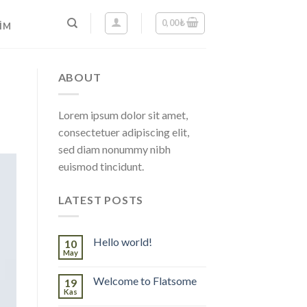
0,00
₺
ŞIM
ABOUT
Lorem ipsum dolor sit amet,
consectetuer adipiscing elit,
sed diam nonummy nibh
euismod tincidunt.
LATEST POSTS
Hello world!
10
May
Welcome to Flatsome
19
Kas