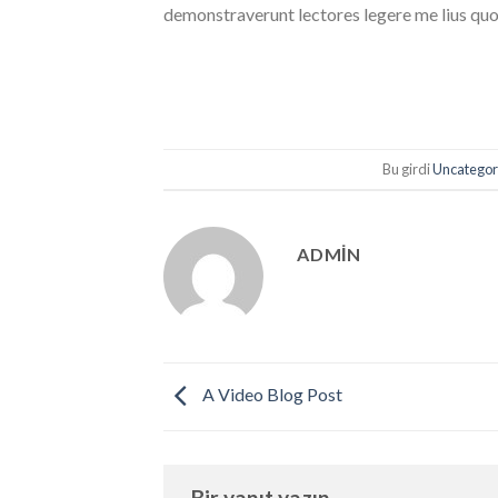
demonstraverunt lectores legere me lius quod
Bu girdi
Uncategor
ADMIN
A Video Blog Post
Bir yanıt yazın