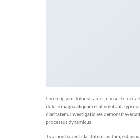
Lorem ipsum dolor sit amet, consectetuer ad
dolore magna aliquam erat volutpat.Typi non h
claritatem. Investigationes demonstraverunt l
processus dynamicus
Typi non habent claritatem insitam; est usus l