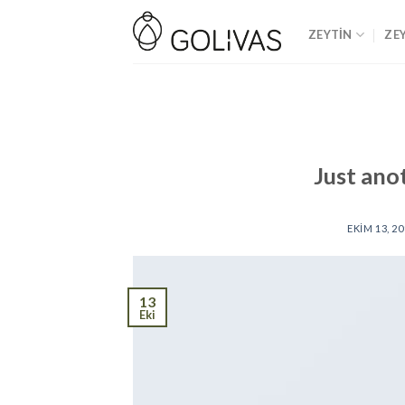
Skip
to
ZEYTİN
ZE
content
Just ano
EKIM 13, 2
13
Eki