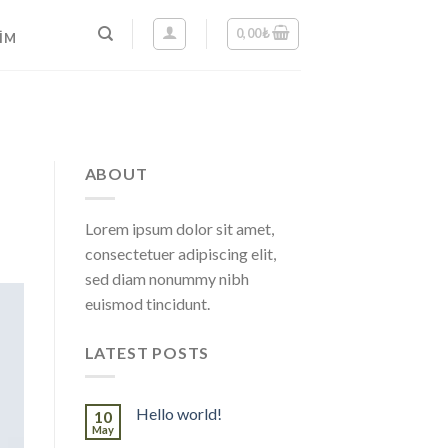
0,00
₺
ŞIM
ABOUT
Lorem ipsum dolor sit amet,
consectetuer adipiscing elit,
sed diam nonummy nibh
euismod tincidunt.
LATEST POSTS
Hello world!
10
May