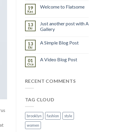
Welcome to Flatsome
19
Kas
Just another post with A
13
Eki
Gallery
A Simple Blog Post
13
Eki
A Video Blog Post
01
Oca
RECENT COMMENTS
TAG CLOUD
rus
brooklyn
fashion
style
at
women