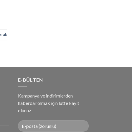
bırak
E-BÜLTEN
Kampanya ve indirimlerden
haberdar olmak için lütfe kayıt
olunuz.