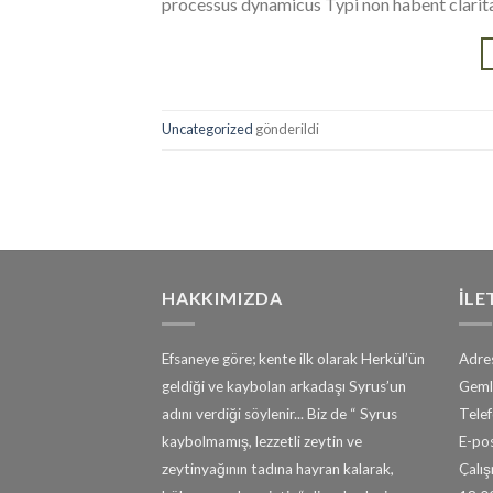
processus dynamicus Typi non habent clarita
Uncategorized
gönderildi
HAKKIMIZDA
İLE
Efsaneye göre; kente ilk olarak Herkül’ün
Adres
geldiği ve kaybolan arkadaşı Syrus’un
Geml
adını verdiği söylenir... Biz de “ Syrus
Tele
kaybolmamış, lezzetli zeytin ve
E-pos
zeytinyağının tadına hayran kalarak,
Çalışm