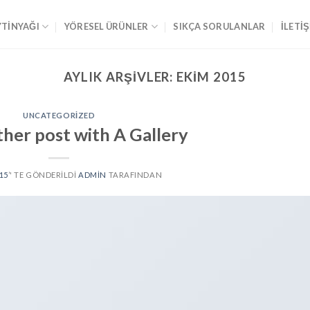
YTİNYAĞI
YÖRESEL ÜRÜNLER
SIKÇA SORULANLAR
İLETI
AYLIK ARŞIVLER:
EKIM 2015
UNCATEGORIZED
ther post with A Gallery
015
’' TE GÖNDERILDI
ADMIN
TARAFINDAN