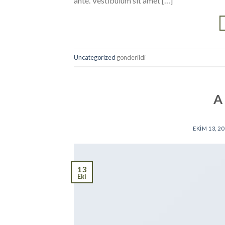
ante. Vestibulum sit amet […]
Uncategorized
gönderildi
A
EKIM 13, 2
13
Eki