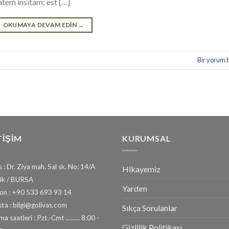
tem insitam; est […]
OKUMAYA DEVAM EDIN
→
Bir yorum 
TİŞİM
KURUMSAL
 : Dr. Ziya mah. Sal sk. No: 14/A
Hikayemiz
ik / BURSA
Yardım
fon : +90 533 693 93 14
ta : bilgi@golivas.com
Sıkça Sorulanlar
a saatleri : Pzt.-Cmt ......... 8:00 -
Gizlilik Politikası