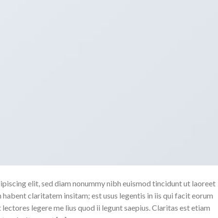
ipiscing elit, sed diam nonummy nibh euismod tincidunt ut laoreet
abent claritatem insitam; est usus legentis in iis qui facit eorum
ectores legere me lius quod ii legunt saepius. Claritas est etiam