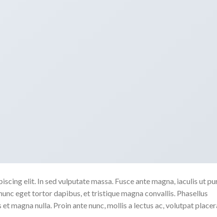
scing elit. In sed vulputate massa. Fusce ante magna, iaculis ut pu
nunc eget tortor dapibus, et tristique magna convallis. Phasellus
 et magna nulla. Proin ante nunc, mollis a lectus ac, volutpat placer